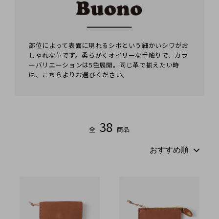
キーホルダー
名入れできる商品一覧
ステーショナリー
糸色のカスタマイズ
部位によって表面に現れるシボという細かいシワがお
しゃれな革です。柔らかくオイリーな手触りで、カラ
カメラストラップ
ラッピングについて
ーバリエーションは5色展開。同じ革で揃えたい時
は、こちらよりお選びください。
カメラケース
大口注文の割引について（別サイト）
ポーチ
お問い合わせ
38
全
商品
バッグ
メガネケース
スマホケース
ストラップ