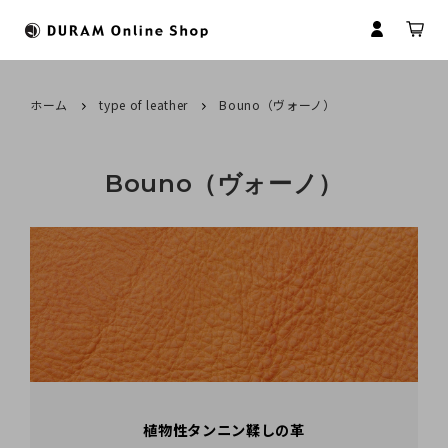
ホーム
type of leather
Bouno（ヴォーノ）
すべてのカテゴリ
HOME
Bouno（ヴォーノ）
財布
ドゥラムについて
マイアカウント
マネークリップ
革について
会員登録
コインケース
革製品のお取扱いについて
ログイン
名刺入れ
商品のお届けについて
パスケース
修理について
植物性タンニン鞣しの革
キーケース
名入れについて