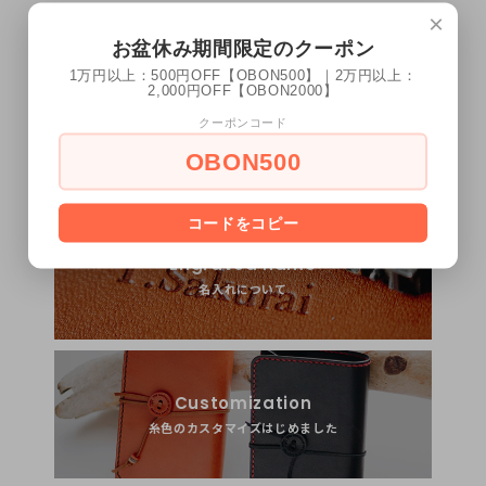
×
お盆休み期間限定のクーポン
1万円以上：500円OFF【OBON500】｜2万円以上：
2,000円OFF【OBON2000】
Shipping
クーポンコード
税込10,000円以上のご購入で送料無料
OBON500
コードをコピー
Engraved name
名入れについて
Customization
糸色のカスタマイズはじめました