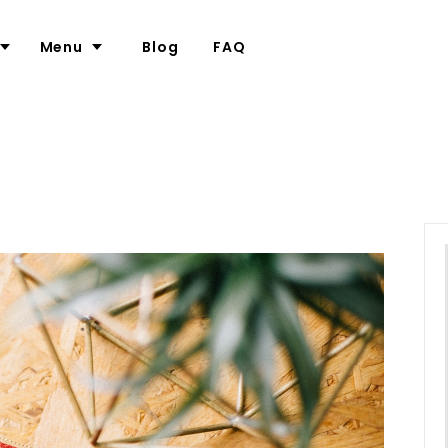
Menu
Blog
FAQ
ついて
カメラケース
革について
て
ポーチ
名入れについて
ー
について
バッグ
大口注文の割引について（別サイ
ナリー
メガネケース
ラップ
スマホケース