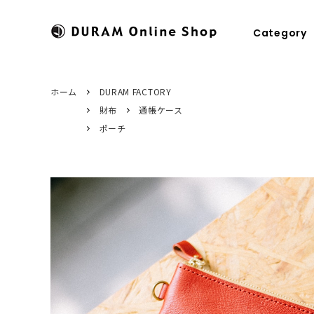
Category
ホーム
DURAM FACTORY
財布
通帳ケース
すべてのカテゴリ
HOME
パスケース
ドゥラムに
ポーチ
財布
商品のお届けについて
キーケース
修理につい
マネークリップ
糸色のカスタマイズ
キーホルダ
ラッピング
コインケース
ステーショ
名刺入れ
カメラスト