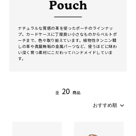
キーホルダー
名入れできる商品一覧
ステーショナリー
糸色のカスタマイズ
ナチュラルな質感の革を使ったポーチのラインナッ
プ。カードケースに丁度良い小さなものからベルトポ
カメラストラップ
ラッピングについて
ーチまで、色々取り揃えています。植物性タンニン鞣
しの革や真鍮無垢の金属パーツなど、使うほどに味わ
い深く育つ素材にこだわってハンドメイドしていま
カメラケース
大口注文の割引について（別サイト）
す。
ポーチ
お問い合わせ
バッグ
20
全
商品
メガネケース
スマホケース
ストラップ