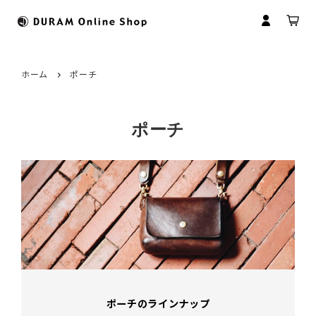
ホーム
ポーチ
すべてのカテゴリ
HOME
ポーチ
財布
ドゥラムについて
マイアカウント
マネークリップ
革について
会員登録
コインケース
革製品のお取扱いについて
ログイン
名刺入れ
商品のお届けについて
パスケース
修理について
ポーチのラインナップ
キーケース
名入れについて