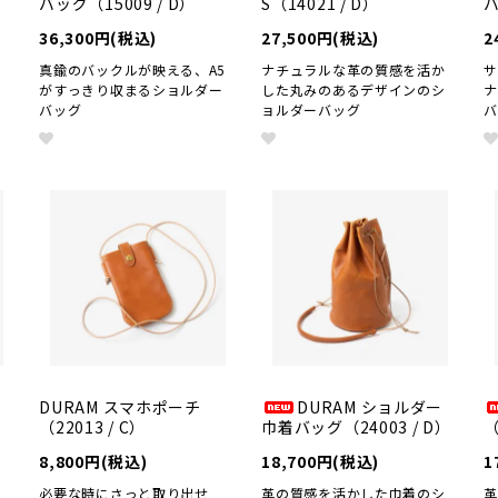
バッグ（15009 / D）
S（14021 / D）
バ
36,300円(税込)
27,500円(税込)
2
チ
真鍮のバックルが映える、A5
ナチュラルな革の質感を活か
がすっきり収まるショルダー
した丸みのあるデザインのシ
バッグ
ョルダーバッグ
DURAM スマホポーチ
DURAM ショルダー
（22013 / C）
巾着バッグ（24003 / D）
（
8,800円(税込)
18,700円(税込)
1
な
必要な時にさっと取り出せ
革の質感を活かした巾着のシ