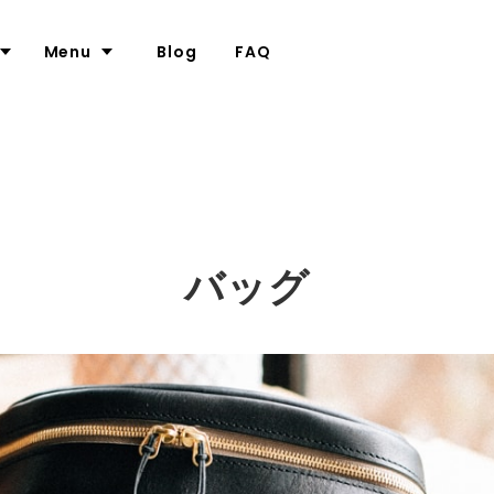
Menu
Blog
FAQ
ついて
カメラケース
革について
て
ポーチ
名入れについて
バッグ
ー
について
バッグ
大口注文の割引について（別サイ
ナリー
メガネケース
ラップ
スマホケース