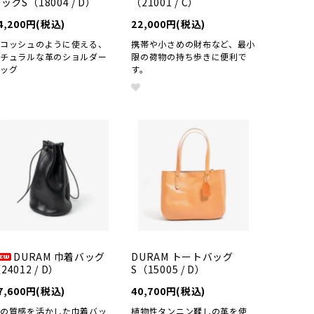
ッグS（18004 / D）
（21001 / C）
4,200円(税込)
22,000円(税込)
サコッシュのように使える、
携帯や小さめの財布など、最小
ナチュラルな革のショルダー
限の荷物の持ち歩きに便利で
バッグ
す。
DURAM 巾着バッグ
DURAM トートバッグ
24012 / D）
S（15005 / D）
7,600円(税込)
40,700円(税込)
革の質感を活かした巾着バッ
植物性タンニン鞣しの革を使