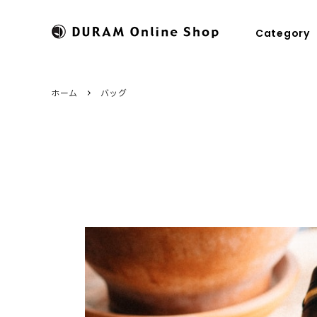
Category
ホーム
バッグ
すべてのカテゴリ
HOME
パスケース
ドゥラムに
財布
商品のお届けについて
キーケース
修理につい
マネークリップ
糸色のカスタマイズ
キーホルダ
ラッピング
コインケース
ステーショ
名刺入れ
カメラスト