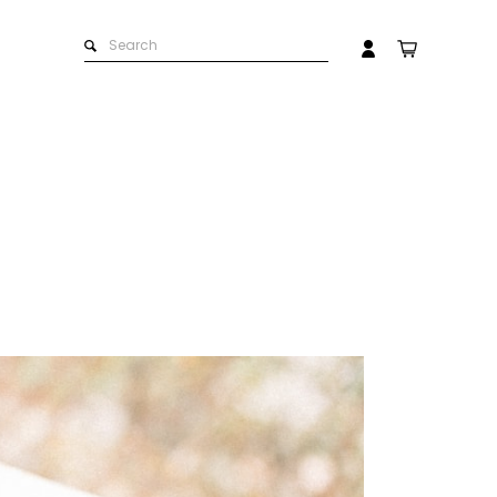
ストラップ
革製品のお取扱いについて
マイアカウント
会員登録
ログイン
革の手入れ用品
名入れできる商品一覧
ト）
プチギフト
お問い合わせ
在庫商品
その他