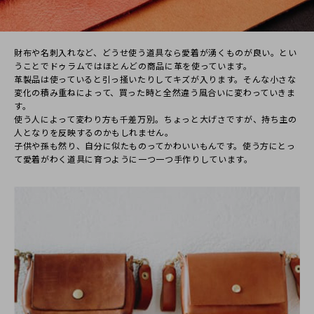
2022/09/01 09:57:23
この度はご注文いただき誠にありがとうござます。先日はご迷
惑をおかけしてしまい、大変申し訳ございませんでした。商品
は気に入って頂けたとの事で、とても嬉しく思っております。温
財布や名刺⼊れなど、どうせ使う道具なら愛着が湧くものが良い。とい
かいレビューをご投稿いただきありがとうございました。ぜひ
うことでドゥラムではほとんどの商品に⾰を使っています。
末永くご愛用いただき、クミコ様オリジナルの経年変化を楽し
⾰製品は使っていると引っ掻いたりしてキズが⼊ります。そんな⼩さな
んでいただけますと幸いです。今後ともどうぞよろしくお願い
変化の積み重ねによって、買った時と全然違う⾵合いに変わっていきま
いたします。ありがとうございました。
す。
使う⼈によって変わり⽅も千差万別。ちょっと⼤げさですが、持ち主の
⼈となりを反映するのかもしれません。
⼦供や孫も然り、⾃分に似たものってかわいいもんです。使う⽅にとっ
て愛着がわく道具に育つように⼀つ⼀つ⼿作りしています。
たろう
30代
女性
2022/03/07 17:55:11
このサイズのバッグをずっと探してました！携帯電話と財
布がちょうど入る大きさで、見た目も可愛いし大満足で
す！
これから革を育てていくのが楽しみです！