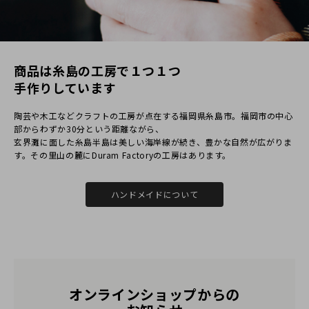
おぱゆまき
女性
2021/11/29 21:23:08
商品は⽷島の⼯房で１つ１つ
今回、グリーンを購入しました。もともと小さなバッグが
⼿作りしています
好きで、いろいろ買っていましたが、今回は今まで一番気
に入りました。派手すぎず、しぶすぎず、本当にさりげな
陶芸や⽊⼯などクラフトの⼯房が点在する福岡県⽷島市。福岡市の中⼼
部からわずか30分という距離ながら、
いながら上品で、きわめて存在感あります。
⽞界灘に⾯した⽷島半島は美しい海岸線が続き、豊かな⾃然が広がりま
す。その⾥⼭の麓にDuram Factoryの⼯房はあります。
サイズ的にはパスポートにもちょうどよく、たぶん紙幣の
大きさも、ドルだったら、半分に折らなくても、ちょうど
入るんじゃないかなと思いました。日本の紙幣にはほんの
ハンドメイドについて
少し小さいですが。ネイビーのコインケースも一緒に購入
しましたが、色合いもよく大きさも手頃です。こちらには
名前を入れたのですが、サービスでネームプレートをつけ
てくださっていたのが、とても嬉しく思いました。
このショップからは初めての購入でしたが、対応もよく、
オンラインショップからの
なにより商品がとてもよかったです。また、他の製品の購