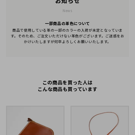
お知らせ
入も検討していきたいと思います。
News
一部商品の革色について
2021/12/30 14:52:47
商品で使用している革の一部のカラーの入荷が未定となっていま
この度はご注文いただきありがとうございました。
す。そのため、ご注文いただけない革色がございます。ご迷惑をお
一番気に入ったとおっしゃっていただき、大変嬉しく思ってお
かけいたしますが何卒よろしくお願いいたします。
ります。
ぜひ末永くご使用いただき、経年変化を楽しまれてください。
とても詳細にご記入いただき、励みとなるレビューのご投稿を
ありがとうございました。
今後ともどうぞよろしくお願いいたします。
この商品を買った人は
こんな商品も買っています
tafu
50代
男性
2021/11/21 15:27:47
DURAMのカードポケット付きマネークリップとコイン&カ