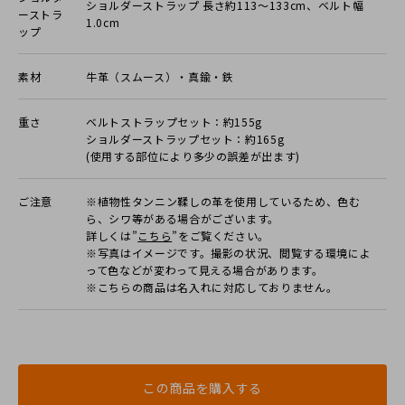
ショルダーストラップ 長さ約113〜133cm、ベルト幅
ーストラ
1.0cm
ップ
素材
牛革（スムース）・真鍮・鉄
重さ
ベルトストラップセット：約155g
ショルダーストラップセット：約165g
(使用する部位により多少の誤差が出ます)
ご注意
※植物性タンニン鞣しの革を使用しているため、色む
ら、シワ等がある場合がございます。
詳しくは”
こちら
”をご覧ください。
※写真はイメージです。撮影の状況、閲覧する環境によ
って色などが変わって見える場合があります。
※こちらの商品は名入れに対応しておりません。
この商品を購入する