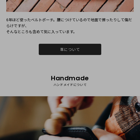
ポーチも公私ともに使えるシンプルながらも丸みのあるオ
シャレなデザインが気に入りました。全体のサイズも丁度
いいです。
6年ほど使ったベルトポーチ。腰につけているので地⾯で擦ったりして傷だ
スマホを入れるとき口の部分が少し窮屈に感じますが、使
らけですが、
用しているうちにスムーズに入れられるようになるかな、
そんなところも含めて気に⼊っています。
と思います。
革の変化を楽しみながら、大切に使わせていただきます。
革について
プレゼントや自分へのご褒美を購入する際に、また利用し
たいと思います。
Handmade
2022/01/13 14:25:34
ハンドメイドについて
いつもご利用いただき誠にありがとうございます！
気に入っていただけたようでとても嬉しいです。
使用するにつれどんどん馴染んでくるかと思いますが、末永く
ご使用いただき経年変化を楽しんでいただけますと幸いです。
今後ともどうぞよろしくお願いいたします。