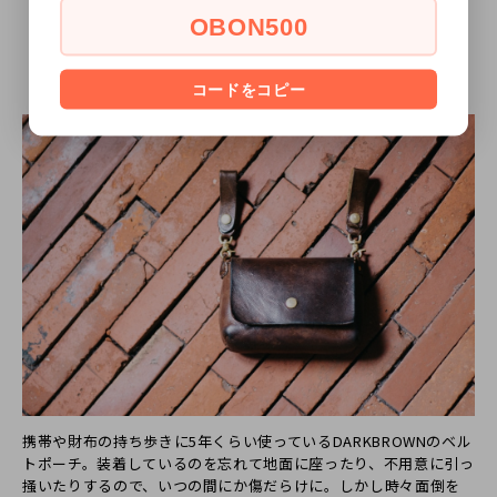
OBON500
Aging Sample
5年間使ったベルトポーチ：スタッフより
コードをコピー
携帯や財布の持ち歩きに5年くらい使っているDARKBROWNのベル
トポーチ。装着しているのを忘れて地面に座ったり、不用意に引っ
掻いたりするので、いつの間にか傷だらけに。しかし時々面倒を