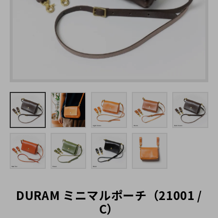
キーホルダー
名入れできる商品一覧
ステーショナリー
糸色のカスタマイズ
カメラストラップ
ラッピングについて
カメラケース
大口注文の割引について（別サイト）
ポーチ
お問い合わせ
バッグ
メガネケース
スマホケース
DURAM ミニマルポーチ（21001 /
ストラップ
C）