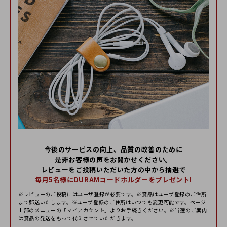
Alcaniz
60代以上
男性
2022/09/29 07:36:50
手ぶらでの通勤、外出がしたくてDURAMさんのミニマルポ
ーチ(ベルトストラップ付)を購入しました。iPhonSE2、2
つ折り財布、小銭入れ、財布に入りきれないカード類は内
側ポケットへ入れて、全て余裕で収納出来ました。予想以
上に使いやすいポーチです。実はコンパクト2つ折り財布、
小銭入れもDURAMさんで新規購入しました。ミニマルポー
チを使いだして歩くのが以前にも増して楽しくなりまし
今後のサービスの向上、品質の改善のために
た。また、革製品の経年での変化も楽しんで、大事にメン
是⾮お客様の声をお聞かせください。
テしながら使っていこうと思います。
レビューをご投稿いただいた⽅の中から抽選で
毎⽉5名様にDURAMコードホルダーをプレゼント!
※レビューのご投稿にはユーザ登録が必要です。※賞品はユーザ登録のご住所
まで郵送いたします。※ユーザ登録のご住所はいつでも変更可能です。ページ
上部のメニューの「マイアカウント」よりお⼿続きください。※当選のご案内
2022/09/30 15:04:12
は賞品の発送をもって代えさせていただきます。
使用感の詳細をご記入いただき誠にありがとうございます！使