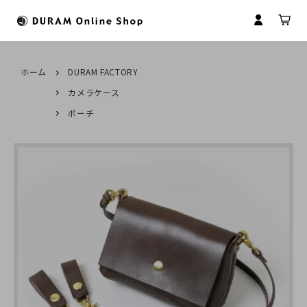
ホーム
DURAM FACTORY
カメラケース
すべてのカテゴリ
HOME
ポーチ
財布
ドゥラムについて
マイアカウント
マネークリップ
革について
会員登録
コインケース
革製品のお取扱いについて
ログイン
名刺入れ
商品のお届けについて
パスケース
修理について
キーケース
名入れについて