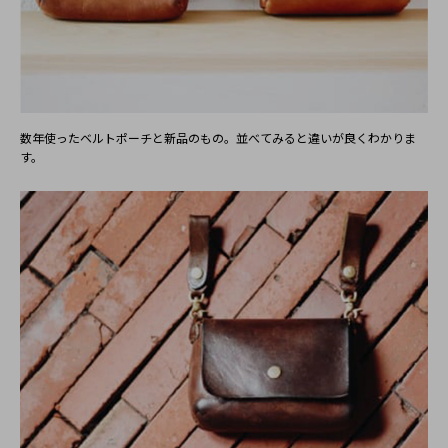
2022/03/24 10:35:55
この度はご注文いただきありがとうございます。
サイズ感やデザイン等、気に入っていただけたようでとても嬉
しいです！
ぜひ末永くご使用いただき、たろう様オリジナルに育てていた
数年使ったベルトポーチと新品のもの。並べてみると違いが良くわかりま
だけましたら幸いです。
す。
ありがとうございました！
ぽん
30代
女性
2021/12/18 18:21:23
コインケースとスマホを入れられるポーチを探していたと
ころちらの商品を見つけ、購入いたしました。
以前も利用させていただいたことがあるのですが、毎回梱
包も丁寧で届いたときから嬉しくなります。