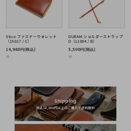
ード サプルとスマホを入れてと思って購入しました。ガン
ガン使ってエイジング楽しみます。今回ブラシとワックス
も購入したので楽しもです。
１つ気になった点が、当方iPhone13を使用してます純正の
ケースを使て１５cm中々入らない説明にあるように「使い
始めは少し硬いので、ぐいぐいっと広げると入りやすくな
Stico ファスナーウォレット
DURAM ショルダーストラップ
（15017 / C）
D（11004 / B）
ります。」後５ｍ大きいと最高なのですが。
使ってるうちに皮も柔くなり入りやすくなるとは思います
14,960円(税込)
5,500円(税込)
が、スマホのサイズもどんどん大きくなってますしと少し
思いましたが、満足してます。
2021/11/22 14:46:43
いつもドゥラムをご利用いただき誠にありがとうございます！
ご満足いただいているとのことで、とても嬉しいです。
Shipping
ぜひ末永くご使用いただき、経年変化、お手入れも楽しまれて
税込10,000円以上のご購入で送料無料
いただけますと幸いです。
また、サイズに関してましても、貴重なご意見をいただきあり
がとうございました。
今後の商品開発の参考とさせていただきます。