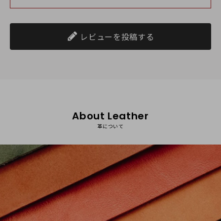
いやすいとの事で、安心しております。ぜひ末永くご使用いた
だき、経年変化を楽しんでいただけましたら嬉しいです。また
のご利用を心よりお待ちしております。ご注文いただきまして
誠にありがとうございました！今後ともどうぞよろしくお願い
レビューを投稿する
いたします。
クミコ
女性
About Leather
2022/08/28 14:00:05
革について
ご心配をお掛けしましたがやっと受け取りました。散歩用
にと注文をしました。色合いも気に入りシンプルでも凝っ
た作り（ポケット部分）内布がないショルダーベルトでし
た。ずっと愛用したいです。これからも利用させて頂きま
す。お心遣いありがとうございました。