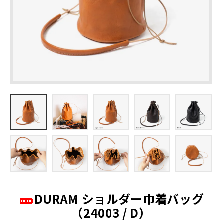
キーホルダー
名入れできる商品一覧
ステーショナリー
糸色のカスタマイズ
カメラストラップ
ラッピングについて
カメラケース
大口注文の割引について（別サイト）
ポーチ
お問い合わせ
バッグ
メガネケース
スマホケース
DURAM ショルダー巾着バッグ
ストラップ
（24003 / D）