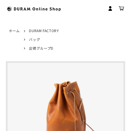
ホーム
DURAM FACTORY
バッグ
すべてのカテゴリ
HOME
出荷グループD
財布
ドゥラムについて
マイアカウント
マネークリップ
革について
会員登録
コインケース
革製品のお取扱いについて
ログイン
名刺入れ
商品のお届けについて
パスケース
修理について
キーケース
名入れについて