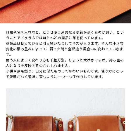
財布や名刺⼊れなど、どうせ使う道具なら愛着が湧くものが良い。とい
うことでドゥラムではほとんどの商品に⾰を使っています。
⾰製品は使っていると引っ掻いたりしてキズが⼊ります。そんな⼩さな
変化の積み重ねによって、買った時と全然違う⾵合いに変わっていきま
す。
使う⼈によって変わり⽅も千差万別。ちょっと⼤げさですが、持ち主の
⼈となりを反映するのかもしれません。
⼦供や孫も然り、⾃分に似たものってかわいいもんです。使う⽅にとっ
て愛着がわく道具に育つように⼀つ⼀つ⼿作りしています。