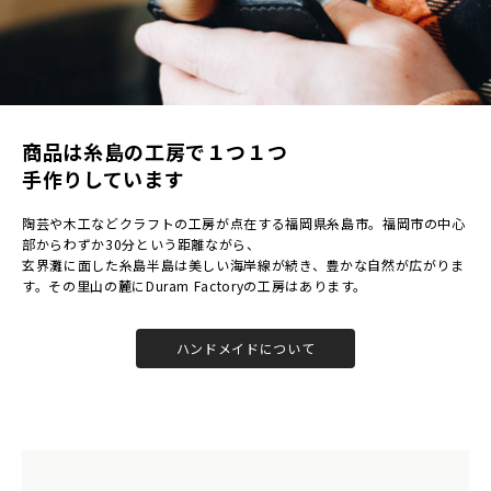
商品は⽷島の⼯房で１つ１つ
⼿作りしています
陶芸や⽊⼯などクラフトの⼯房が点在する福岡県⽷島市。福岡市の中⼼
部からわずか30分という距離ながら、
⽞界灘に⾯した⽷島半島は美しい海岸線が続き、豊かな⾃然が広がりま
す。その⾥⼭の麓にDuram Factoryの⼯房はあります。
ハンドメイドについて