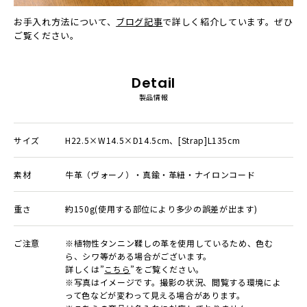
お手入れ方法について、
ブログ記事
で詳しく紹介しています。ぜひ
ご覧ください。
Detail
製品情報
サイズ
H22.5×W14.5×D14.5cm、[Strap]L135cm
素材
牛革（ヴォーノ）・真鍮・革紐・ナイロンコード
重さ
約150g(使用する部位により多少の誤差が出ます)
ご注意
※植物性タンニン鞣しの革を使用しているため、色む
ら、シワ等がある場合がございます。
詳しくは”
こちら
”をご覧ください。
※写真はイメージです。撮影の状況、閲覧する環境によ
って⾊などが変わって⾒える場合があります。