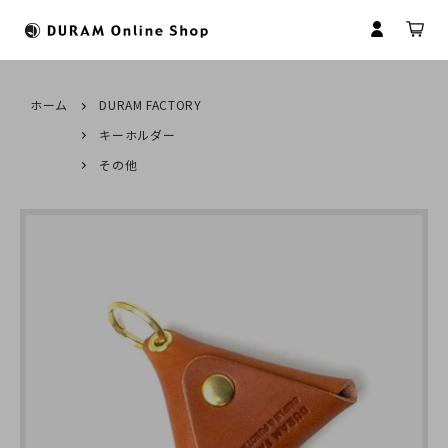
ホーム
DURAM FACTORY
キーホルダー
すべてのカテゴリ
HOME
その他
財布
ドゥラムについて
マイアカウント
マネークリップ
革について
会員登録
コインケース
革製品のお取扱いについて
ログイン
名刺入れ
商品のお届けについて
パスケース
修理について
キーケース
名入れについて