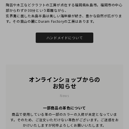
陶芸や⽊⼯などクラフトの⼯房が点在する福岡県⽷島市。福岡市の中⼼
部からわずか30分という距離ながら、
⽞界灘に⾯した⽷島半島は美しい海岸線が続き、豊かな⾃然が広がりま
す。その⾥⼭の麓にDuram Factoryの⼯房はあります。
ハンドメイドについて
オンラインショップからの
お知らせ
News
一部商品の革色について
商品で使用している革の一部のカラーの入荷が未定となっていま
す。そのため、ご注文いただけない革色がございます。ご迷惑をお
かけいたしますが何卒よろしくお願いいたします。