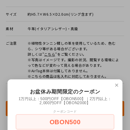
サイズ
約H5.7×W6.5×D2.0cm(リング含まず)
素材
牛革(イタリアンレザー)・真鍮
ご注意
※植物性タンニン鞣しの革を使用しているため、色む
ら、シワ等がある場合がございます。
詳しくは”
こちら
”をご覧ください。
※写真はイメージです。撮影の状況、閲覧する環境によ
って⾊などが変わって⾒える場合があります。
※AirTag本体は付属しておりません。
※こちらの商品は名入れに対応しておりません。
×
お盆休み期間限定のクーポン
1万円以上：500円OFF【OBON500】｜2万円以上：
2,000円OFF【OBON2000】
この商品を購入する
クーポンコード
OBON500