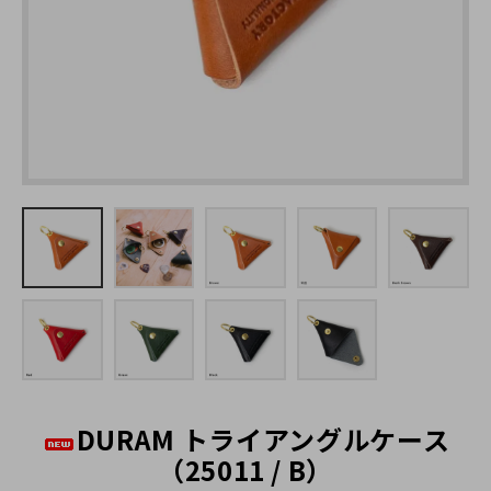
キーホルダー
名入れできる商品一覧
ステーショナリー
糸色のカスタマイズ
カメラストラップ
ラッピングについて
カメラケース
大口注文の割引について（別サイト）
ポーチ
お問い合わせ
バッグ
メガネケース
スマホケース
DURAM トライアングルケース
ストラップ
（25011 / B）