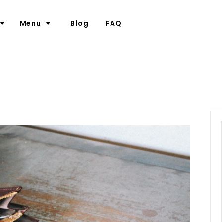
Menu
Blog
FAQ
ついて
カメラケース
革について
て
ポーチ
名入れについて
ー
について
バッグ
大口注文の割引について（別サイ
ナリー
メガネケース
ラップ
スマホケース