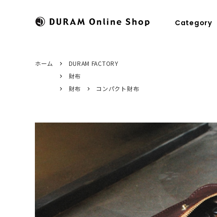
Category
ホーム
DURAM FACTORY
財布
すべてのカテゴリ
HOME
パスケース
ドゥラムに
財布
コンパクト財布
財布
商品のお届けについて
キーケース
修理につい
マネークリップ
糸色のカスタマイズ
キーホルダ
ラッピング
コインケース
ステーショ
名刺入れ
カメラスト