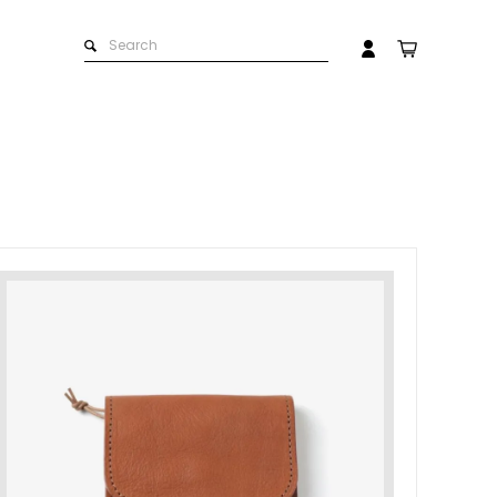
ストラップ
革製品のお取扱いについて
マイアカウント
会員登録
ログイン
革の手入れ用品
名入れできる商品一覧
ト）
プチギフト
お問い合わせ
在庫商品
その他