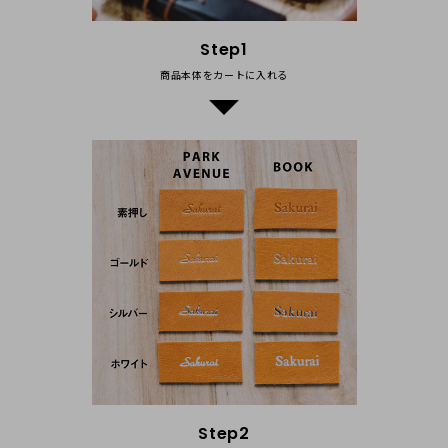
プの対応にご満足いただけたようで、担当も大変励みになって
おります。今後ともよろしくお願いいたします。
Step1
商品本体をカートに⼊れる
きむ
20代
女性
2018/08/11 17:27:08
プレゼント用に購入しました。
色も良く皮も馴染みの良さそうな物で
名入れをして購入しました。
梱包もキチッとして下さってて丁寧でした。
ですが少し目立つキズがあったのが残念でしたが、革製品
なので多少キズは付いてしまうのかな？とも思いますが、
その点だけが少し気になりました。
Step2