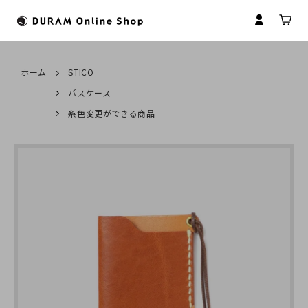
ホーム
STICO
パスケース
すべてのカテゴリ
HOME
糸色変更ができる商品
財布
ドゥラムについて
マイアカウント
マネークリップ
革について
会員登録
コインケース
革製品のお取扱いについて
ログイン
名刺入れ
商品のお届けについて
パスケース
修理について
キーケース
名入れについて