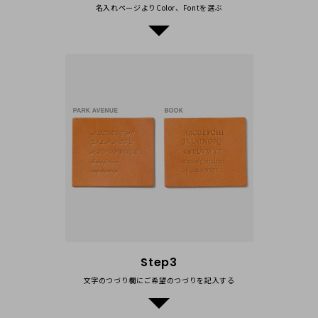
製品自体はすごく喜んでもらえたので良かったです。
名入れページよりColor、Fontを選ぶ
2018/09/03 09:19:49
レビューのご投稿ありがとうございます。プレゼントが喜んで
いただけたようで何よりです。また、商品の傷について残念な
思いをさせてしまい申し訳ございません。さらに丁寧な梱包を
心がけて参ります。
牛革生来の傷でなければ、ブラッシングでほとんど目立たなく
することが可能かと思います。お手数ではございますが、一度
お試しください。
さっっちゃん
Step3
40代
女性
2018/04/06 08:20:45
文字のつづり欄にご希望のつづりを記入する
母への誕生日プレゼントに選びました。