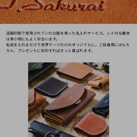
emichin
活版印刷で使⽤されていた凸版を使った名⼊れサービス。レトロな書体
50代
女性
は⾰⼩物にもよく似合います。
2019/02/02 23:34:48
名前を⼊れるだけで世界で⼀つだけのオリジナルに。ご⾃⾝⽤にはもち
ろん、プレゼントに刻印すればきっと喜ばれます。
姪の新しい出発にプレゼントに購入しました。直接配送し
ていただきましたが、伝票など色々配慮していただき、ま
た丁寧なメールに購入者の私にも後日お手紙もありとても
気持ちのいい買い物ができました。ありがとうございまし
た。
姪もとても喜んでくれて良かったです。次は自分の買い物
しようかな♪
2019/02/04 14:30:59
プレゼントにお選びいただき、ありがとうございます。無事に
喜んでいただけたようで、こちらも嬉しいです！また、ショッ