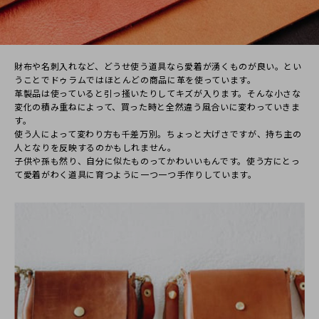
り
財布や名刺⼊れなど、どうせ使う道具なら愛着が湧くものが良い。とい
20代
女性
うことでドゥラムではほとんどの商品に⾰を使っています。
2023/02/23 23:40:29
⾰製品は使っていると引っ掻いたりしてキズが⼊ります。そんな⼩さな
変化の積み重ねによって、買った時と全然違う⾵合いに変わっていきま
彼氏にプレゼントしました。
す。
色、質感が柔らかい雰囲気でとても喜んでもらえました！
使う⼈によって変わり⽅も千差万別。ちょっと⼤げさですが、持ち主の
プレゼントはもちろん自分用にもまた購入したいと思いま
⼈となりを反映するのかもしれません。
す。
⼦供や孫も然り、⾃分に似たものってかわいいもんです。使う⽅にとっ
て愛着がわく道具に育つように⼀つ⼀つ⼿作りしています。
素敵な商品をありがとうございました。
2023/03/10 14:13:48
ご注文いただき、誠にありがとうございます。
色や質感等、喜んでいただけたようでとても嬉しいです。
ぜひ機会がございましたら、またのご利用を心よりお待ちして
おります。
大切なプレゼントにお選びいただきまして、ありがとうござい
ました！