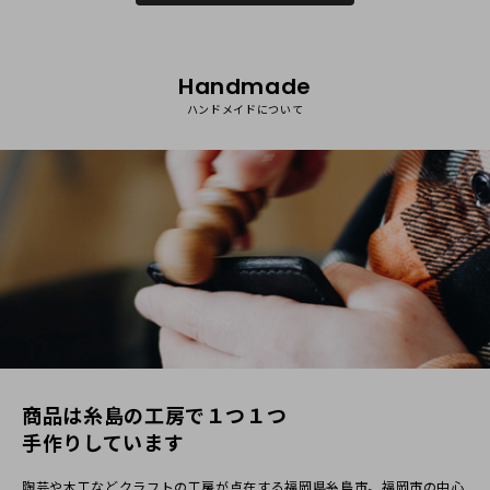
Handmade
ハンドメイドについて
niche
30代
女性
2018/01/25 20:33:17
手にすんなりと馴染む質感がとても気に入りました。ずっ
と触っていたいくらいです（笑）。糸色のカスタマイズを
していただきましたが、糸の色が変わるだけで印象もかな
り変わりますね。長く、大切に使わせていただきます！
2018/02/01 16:45:33
レビューのご投稿ありがとうございます。商品にご満足いただ
商品は⽷島の⼯房で１つ１つ
けたようで嬉しいです。使うほどに変化するナチュラルな革の
質感をお楽しみください。
⼿作りしています
陶芸や⽊⼯などクラフトの⼯房が点在する福岡県⽷島市。福岡市の中⼼