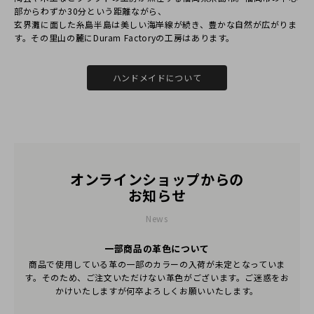
部からわずか30分という距離ながら、
⽞界灘に⾯した⽷島半島は美しい海岸線が続き、豊かな⾃然が広がりま
す。その⾥⼭の麓にDuram Factoryの⼯房はあります。
RINGO
30代
女性
ハンドメイドについて
2017/03/28 10:38:54
帰国する外国人の友達にプレゼントで購買しました。
帰国の前にプレゼントしようと購入したが到着日が帰国後
日付になって早く到着できるように要請をしました。 無理
に要請していたことにも要請した日付に到着することにし
てくれてとてもありがとうございました。 革の感じもいい
オンラインショップからの
し、高級なカードのケースなので、今度は私が使うように
お知らせ
購買する予定です。
News
ソルドアウト女性用のバックも購入したいですね!!~
一部商品の革色について
商品で使用している革の一部のカラーの入荷が未定となっていま
2017/03/28 11:02:01
す。そのため、ご注文いただけない革色がございます。ご迷惑をお
レビューのご投稿ありがとうございます！革の質感等にご満足
かけいたしますが何卒よろしくお願いいたします。
いただけたようでとても嬉しいです。商品によっては他のご注