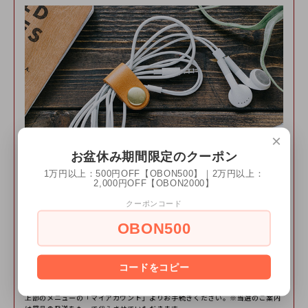
彼の誕生日プレゼントに購入しました！誕生日間近に注文
し間に合わせたいという要望を書かせてもらったところ、
迅速に対応して頂き誕生日に間に合うように発送して頂き
ました。またラッピング等一つひとつ丁寧ですごく感動し
ました！一緒に届いた工房だよりも可愛かったです。本当
にありがとうございました。
また利用させていただきます！
×
お盆休み期間限定のクーポン
2024/10/01 11:03:07
1万円以上：500円OFF【OBON500】｜2万円以上：
大切なプレゼントにお選びいただきまして誠にありがとうござ
2,000円OFF【OBON2000】
います！
受注生産のためお届けまでにお時間を頂いておりますが、でき
クーポンコード
る限り間に合うよう製作させて頂きたく思っておりますので、
今後のサービスの向上、品質の改善のために
OBON500
無事にお届けでき安心しております(^^)
是⾮お客様の声をお聞かせください。
工房だよりも読んでくださりとても嬉しいです！
レビューをご投稿いただいた⽅の中から抽選で
ぜひ機会がございましたら、またのご利用をお待ちしておりま
毎⽉5名様にDURAMコードホルダーをプレゼント!
す。
コードをコピー
※レビューのご投稿にはユーザ登録が必要です。※賞品はユーザ登録のご住所
ありがとうございました！
まで郵送いたします。※ユーザ登録のご住所はいつでも変更可能です。ページ
上部のメニューの「マイアカウント」よりお⼿続きください。※当選のご案内