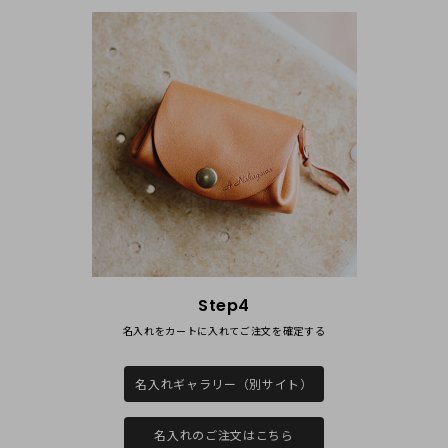
日にちが迫っている中、気持ちのよい迅速なご対応をいた
だき、
名入れと、他のお品も頼んでいたのに、予定より早く手元
に届き感激しました。
糸の色を変えていただき、目立つ赤にきりっと紺ですがか
わいらしく素敵なお品になってました。
ラッピングも使った革を工夫した素敵なものになってお
り、とてもおしゃれで粋な心意気でした。
また、お願いしたいです。
ファンになりました。
Step4
名入れをカートに入れてご注⽂を確定する
2018/04/11 10:39:54
名入れギャラリー（別サイト）
レビューのご投稿ありがとうございます。対応や商品にご満足
いただけたようで大変嬉しいです。担当も励みになると思いま
名入れのご注文はこちら
す。今後ともよろしくお願いいたします。