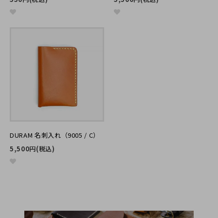
レビューのご投稿ありがとうございます。プレゼントが気に入
って頂けたようで、こちらも大変嬉しいです。
tana
30代
女性
2016/09/02 15:43:54
シンプルなのに珍しいデザインで、使い勝手や革の質感も
良く、とても気に入っています。使い込むことで革の変化
DURAM 名刺入れ（9005 / C）
も楽しめそうなので、飽きがこないのも良いです。
5,500円(税込)
2016/09/02 16:06:17
レビューのご投稿ありがとうございます。
気に入っていただけたようで嬉しいです！
使うほどに変わる革の表情をお楽しみください。