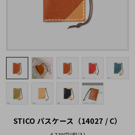
キーホルダー
名入れできる商品一覧
ステーショナリー
糸色のカスタマイズ
カメラストラップ
ラッピングについて
カメラケース
大口注文の割引について（別サイト）
ポーチ
お問い合わせ
バッグ
メガネケース
スマホケース
STICO パスケース（14027 / C）
ストラップ
4,730円(税込)