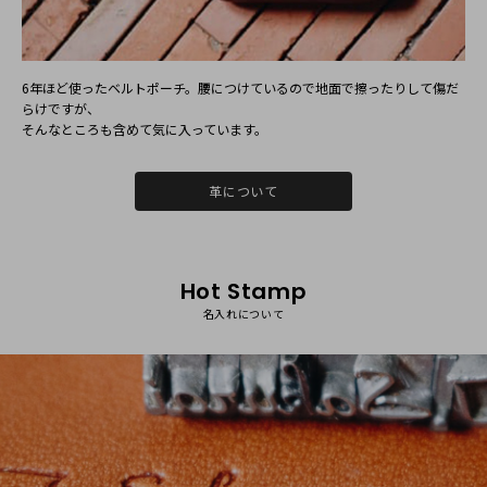
6年ほど使ったベルトポーチ。腰につけているので地⾯で擦ったりして傷だ
学芸員
らけですが、
そんなところも含めて気に⼊っています。
20代
男性
2019/06/07 20:36:00
以前、プレゼント用にドゥラムさんの商品を購入しまし
革について
た。とても自分好みの革の質感だったので今回は自分用に
購入させていただきました。
シンプルだけどお洒落なデザインに一目惚れでした！毎日
Hot Stamp
持ち歩いて育てていきたいです！
名入れについて
2019/07/03 16:36:42
ご自身用にSticoパスケースをお選びいただき、有難うございま
す。革の質感やデザインにご満足いただけたようで嬉しいで
す！ぜひ、毎日の生活のお供にご活用ください。またのご利用
お待ちしております。