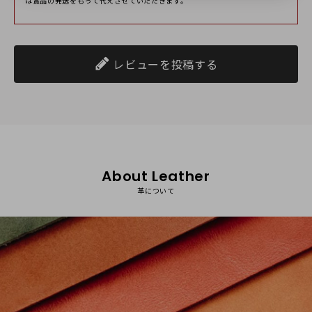
は賞品の発送をもって代えさせていただきます。
ゆっき
レビューを投稿する
20代
男性
2023/05/29 15:51:41
同年代の誕生日プレゼントとして購入させて頂きました。
プレゼントした相手もかわいいと喜んでくれていたのでこ
この商品を買って良かったと思いました！
About Leather
革について
2023/06/07 16:57:52
大切なプレゼントにお選びいただきありがとうございました！
喜んでいただけたとお聞きして、とても嬉しく思っております
(^^)
ぜひ機会がございましたら、またのご利用を心よりお待ちして
おります。
ありがとうございました！