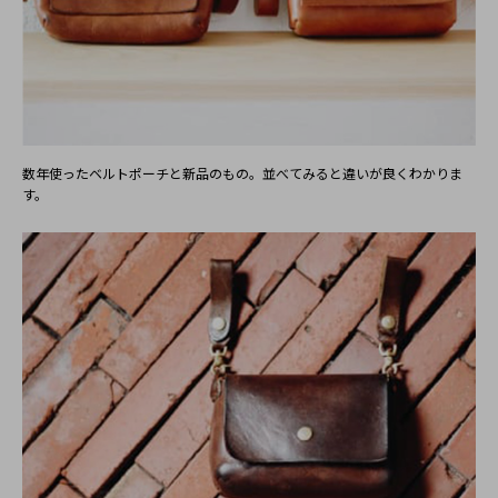
hira
40代
男性
数年使ったベルトポーチと新品のもの。並べてみると違いが良くわかりま
2020/05/28 19:28:12
す。
自分用にレッドを購入しました。糸色もレッドにしてもら
い、質感、デザインとても気に入ってます。ウォレット等
ほかにも気になる商品が沢山あったので、またよろしくお
願いします。
2020/06/02 14:44:18
Duram Factoryにパスケースをお選びいただき、誠にありがと
うございます。革色と糸色を揃えて素敵にアレンジしていただ
き、商品も気に入っていただけたようで、私たちも大変嬉しい
です。今後ともよろしくお願いいたします。