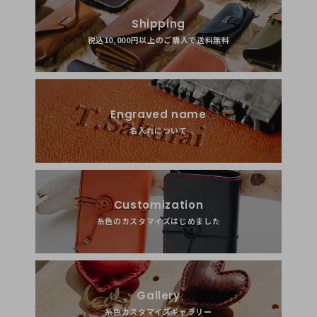
Shipping
税込10,000円以上のご購入で送料無料
まりまり
30代
女性
2016/07/02 13:11:06
Engraved name
デザインが気に入って、プレゼントに選びました。
名入れについて
名前入りにしてもらって、喜んでもらえました！
サンプルのネームプレートも、鞄に付けて使えるし
あげる方も貰った方も満足な品でした。ありがとうござい
ました
Customization
糸色のカスタマイズはじめました
2016/07/02 15:10:58
プレゼントにお選びいただき、ありがとうございます。喜んで
いただけたようで、こちらも嬉しいです！
Gallery
糸色カスタマイズギャラリー