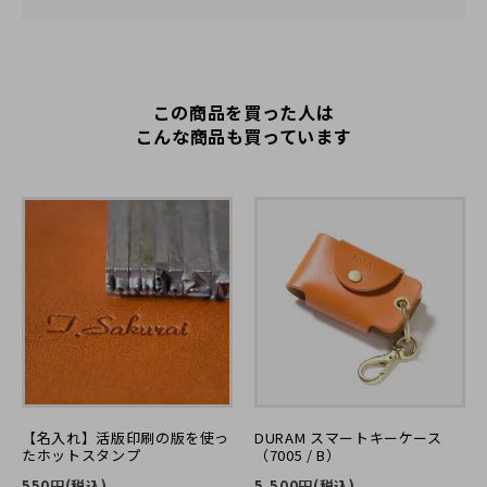
文の制作に組み込めたり、制作の空き次第で早く出せる場合も
あります。またのご利用お待ちしております。
この商品を買った人は
こんな商品も買っています
さとり
40代
女性
2017/02/27 11:28:36
職場の後輩の誕生日プレゼントに、パスケースを名入れ -
ホットスタンピングサービスにて注文いたしました。
迅速な対応をいただきました。
おしゃれなデザインとハンドメイドのぬくもりがとても素
敵です。
後輩も大変気に入ってくれて…
本当にありがとうございました。
【名入れ】活版印刷の版を使っ
DURAM スマートキーケース
たホットスタンプ
（7005 / B）
2017/02/27 14:18:10
550円(税込)
5,500円(税込)