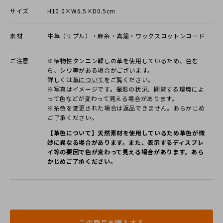
サイズ
H10.0×W6.5×D0.5cm
素材
牛革（サプル）・麻糸・真鍮・ワックスコットンコード
ご注意
※植物性タンニン鞣しの革を使用しているため、色む
ら、シワ等がある場合がございます。
詳しくは
⾰について
をご覧ください。
※写真はイメージです。撮影の状況、閲覧する環境によ
って⾊などが変わって⾒える場合があります。
※糸色を変更された場合は返品できません。あらかじめ
ご了承ください。
【革色について】天然素材を使用しているため革色が微
妙に異なる場合があります。また、表示するディスプレ
イ等の要因で色が変わって見える場合があります。あら
かじめご了承ください。
この商品を購入する