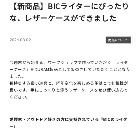
【新商品】BICライターにぴったり
キーホルダー
名入れできる商品一覧
な、レザーケースができました
ステーショナリー
糸色のカスタマイズ
2024.08.02
カメラストラップ
ラッピングについて
商品について
カメラケース
大口注文の割引について（別サイト）
今週末から始まる、ワークショップで作っていただく「ライタ
ーケース」をDURAM製品として販売させていただくこととなり
ポーチ
お問い合わせ
ました。
長持ちする良い道具と、経年変化を楽しめる革はとても相性が
バッグ
良いです。手にしっくりと添うレザーケースをぜひ使い込んで
ください。
メガネケース
スマホケース
愛煙家・アウトドア好きの方に支持されている『BICのライタ
ー』
ストラップ