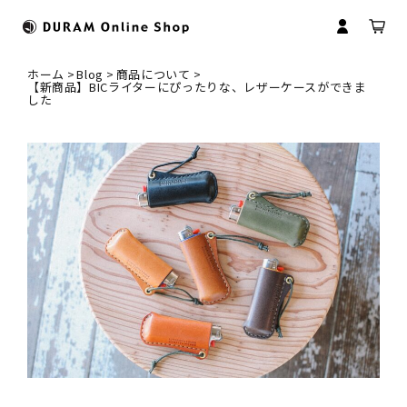
ホーム
Blog
商品について
【新商品】BICライターにぴったりな、レザーケースができま
した
すべてのカテゴリ
HOME
財布
ドゥラムについて
マイアカウント
マネークリップ
革について
会員登録
コインケース
革製品のお取扱いについて
ログイン
名刺入れ
商品のお届けについて
パスケース
修理について
キーケース
名入れについて