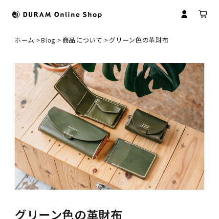
ホーム
Blog
商品について
グリーン色の革財布
すべてのカテゴリ
HOME
財布
ドゥラムについて
マイアカウント
マネークリップ
革について
会員登録
コインケース
革製品のお取扱いについて
ログイン
名刺入れ
商品のお届けについて
パスケース
修理について
グリーン色の革財布
キーケース
名入れについて