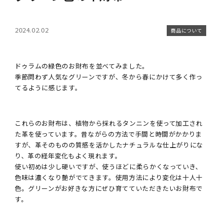
キーホルダー
名入れできる商品一覧
2024.02.02
商品について
ステーショナリー
糸色のカスタマイズ
カメラストラップ
ラッピングについて
ドゥラムの緑色のお財布を並べてみました。
季節問わず人気なグリーンですが、冬から春にかけて多く作っ
カメラケース
大口注文の割引について（別サイト）
てるように感じます。
ポーチ
お問い合わせ
これらのお財布は、植物から採れるタンニンを使って加工され
バッグ
た革を使っています。昔ながらの方法で手間と時間がかかりま
すが、革そのものの質感を活かしたナチュラルな仕上がりにな
り、革の経年変化もよく現れます。
メガネケース
使い初めは少し硬いですが、使うほどに柔らかくなっていき、
色味は濃くなり艶がでてきます。使用方法により変化は十人十
スマホケース
色。グリーンがお好きな方にぜひ育てていただきたいお財布で
す。
ストラップ