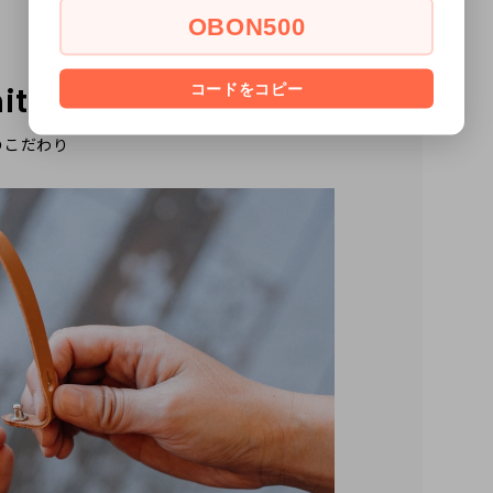
OBON500
itment
コードをコピー
のこだわり