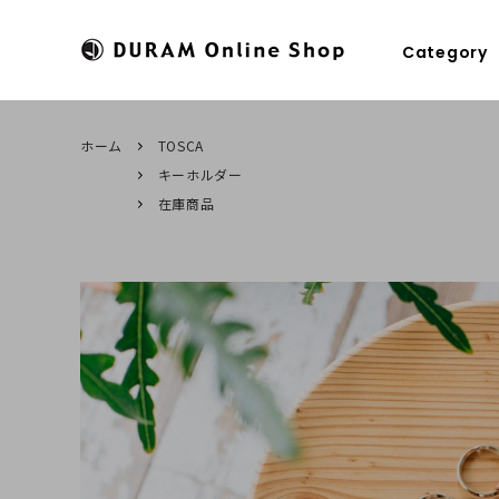
Category
ホーム
TOSCA
キーホルダー
すべてのカテゴリ
HOME
パスケース
ドゥラムに
在庫商品
財布
商品のお届けについて
キーケース
修理につい
マネークリップ
糸色のカスタマイズ
キーホルダ
ラッピング
コインケース
ステーショ
名刺入れ
カメラスト