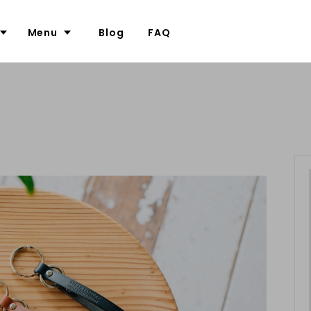
Menu
Blog
FAQ
ついて
カメラケース
革について
て
ポーチ
名入れについて
ー
について
バッグ
大口注文の割引について（別サイ
ナリー
メガネケース
ラップ
スマホケース